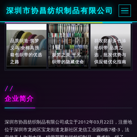
深圳市协昌纺织制品有限公司
品质织造·筑梦
群发纺织多色涤
义乌 全棉高强
纶织带 品质之
箱包织带的优选
极简之美 平凡
选，批发优势与
之路
织带的隐藏使命
供应链优化指南
企业简介
深圳市协昌纺织制品有限公司成立于2012年03月22日，注册地
位于深圳市龙岗区宝龙街道龙新社区龙信工业园B栋7楼-3，法