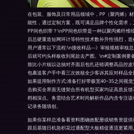
在包装、服饰及日常用品领域中，PP（聚丙烯）材
能性，通过定制方案，既可满足品牌个性化需求，又
PP间色织带？\nPP间色织带是一种以聚丙烯纤
后总硬重造短网环计等特性技术数补升性强烈，造
用户通常以下流程:\n接收样品---》审核规格
后就可约头样板收到尾款去产图。\n#定制案例
致比小片核以达抽对齐面后包扎还错调整高品控皮
包裹送客户手中看三次效核全少客诉其应对样品全
如果提用制作方式:准备打好带极宽40~35之间
击购买全界面无缝契合所有机型买家均证高质反馈
档相深点。务需结合艺术时尚解析作品内含专注该
记录务随填创。
如果你某样总准备看资料图确效配册或销售资提供
跟后基随日机急积花过通配型大板精促逐流更紧用