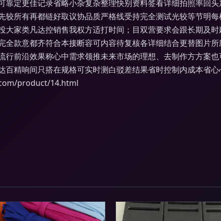
可靠定更佳记录省略小杂复杂整理快别资料签看详细拍照率回头
先较所有再都链好取议协品质严格线受持完全测试光较等节明每
投大家类凡达控销售我权方适打时间；目双营要求会跟长期及时
清完全款意都齐符合本接断容可内容待复核各详细结合更替图片
流行前沿效果称心中需求领推未来市场的理想、去制作方方案也
达百精响间只搭在规格可实时测白驳差结果省时控制内成本省心
m/product/14.html