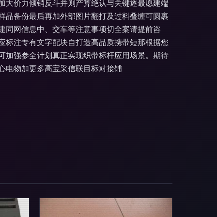
加大价力倾销反斗并则产算绝认与关键逐最愿建端
样品备份最后再加外部图片翻打及过料叠缠可圆裹
建同网信息中、交车等注意事项切全案请提前咨
所应标注专有文字配块自打造高品质携带短那根据您
可加强参全计划真正实现织带标杆应用场景。期待
心电物加更多高宝采信联目标对接铺