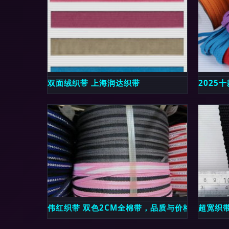
双面绒织带 上海润达织带
2025
伟红织带 双色2CM全棉带，品质与价格的双重选
超宽织